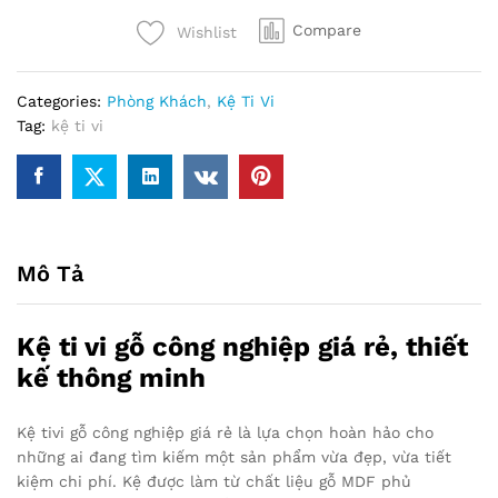
công
Compare
Wishlist
nghiệp
giá
rẻ
Categories:
Phòng Khách
,
Kệ Ti Vi
-
Tag:
kệ ti vi
KTVCN02
quantity
Mô Tả
Kệ ti vi gỗ công nghiệp giá rẻ, thiết
kế thông minh
Kệ tivi gỗ công nghiệp giá rẻ là lựa chọn hoàn hảo cho
những ai đang tìm kiếm một sản phẩm vừa đẹp, vừa tiết
kiệm chi phí. Kệ được làm từ chất liệu gỗ MDF phủ