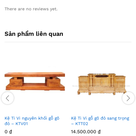
There are no reviews yet.
Sản phẩm liên quan
Kệ Ti Vi nguyên khối gỗ gõ
Kệ Ti Vi gỗ gõ đỏ sang trọng
đỏ – KTV01
– KTT02
0
₫
14.500.000
₫