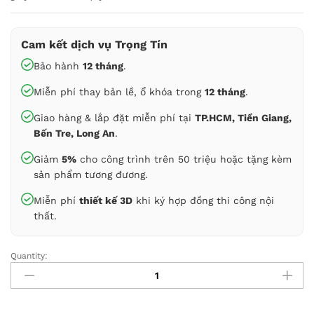
Cam kết dịch vụ Trọng Tín
Bảo hành
12 tháng
.
Miễn phí thay bản lề, ổ khóa trong
12 tháng
.
Giao hàng & lắp đặt miễn phí tại
TP.HCM, Tiền Giang,
Bến Tre, Long An
.
Giảm
5%
cho công trình trên 50 triệu hoặc tặng kèm
sản phẩm tương đương.
Miễn phí
thiết kế 3D
khi ký hợp đồng thi công nội
thất.
Quantity:
Kệ
ti
vi
gỗ