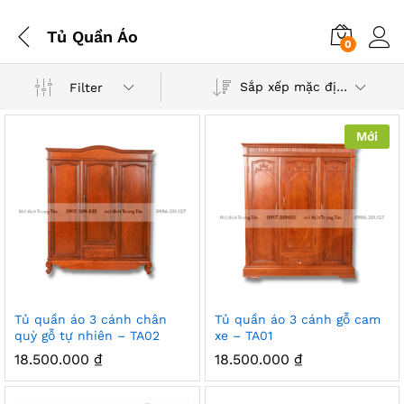
Tủ Quần Áo
0
Sắp xếp mặc định
Filter
Mới
ểu
Tủ quần áo 3 cánh chân
Tủ quần áo 3 cánh gỗ cam
quỳ gỗ tự nhiên – TA02
xe – TA01
18.500.000
₫
18.500.000
₫