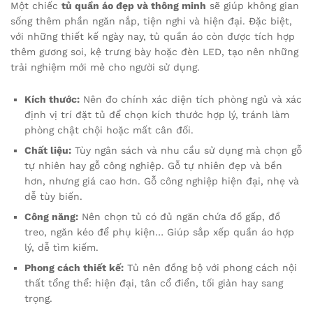
Một chiếc
tủ quần áo đẹp và thông minh
sẽ giúp không gian
sống thêm phần ngăn nắp, tiện nghi và hiện đại. Đặc biệt,
với những thiết kế ngày nay, tủ quần áo còn được tích hợp
thêm gương soi, kệ trưng bày hoặc đèn LED, tạo nên những
trải nghiệm mới mẻ cho người sử dụng.
Kích thước:
Nên đo chính xác diện tích phòng ngủ và xác
định vị trí đặt tủ để chọn kích thước hợp lý, tránh làm
phòng chật chội hoặc mất cân đối.
Chất liệu:
Tùy ngân sách và nhu cầu sử dụng mà chọn gỗ
tự nhiên hay gỗ công nghiệp. Gỗ tự nhiên đẹp và bền
hơn, nhưng giá cao hơn. Gỗ công nghiệp hiện đại, nhẹ và
dễ tùy biến.
Công năng:
Nên chọn tủ có đủ ngăn chứa đồ gấp, đồ
treo, ngăn kéo để phụ kiện… Giúp sắp xếp quần áo hợp
lý, dễ tìm kiếm.
Phong cách thiết kế:
Tủ nên đồng bộ với phong cách nội
thất tổng thể: hiện đại, tân cổ điển, tối giản hay sang
trọng.