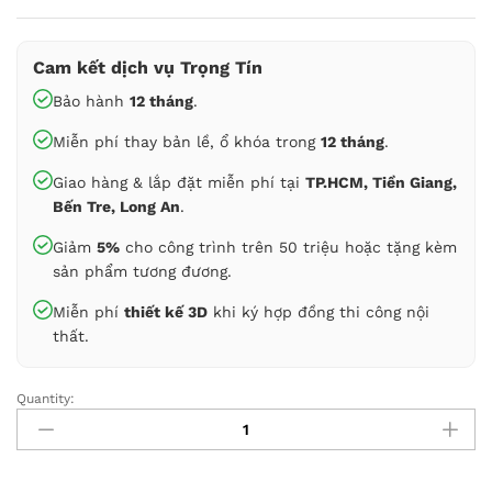
Cam kết dịch vụ Trọng Tín
Bảo hành
12 tháng
.
Miễn phí thay bản lề, ổ khóa trong
12 tháng
.
Giao hàng & lắp đặt miễn phí tại
TP.HCM, Tiền Giang,
Bến Tre, Long An
.
Giảm
5%
cho công trình trên 50 triệu hoặc tặng kèm
sản phẩm tương đương.
Miễn phí
thiết kế 3D
khi ký hợp đồng thi công nội
thất.
Quantity:
Giường
ngủ
gỗ
công