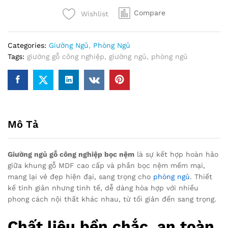
nghiệp
Compare
Wishlist
bọc
nệm
-
Categories:
Giường Ngủ
,
Phòng Ngủ
GNCN01
Tags:
giường gỗ công nghiệp
,
giường ngủ
,
phòng ngủ
quantity
Mô Tả
Giường ngủ gỗ công nghiệp bọc nệm
là sự kết hợp hoàn hảo
giữa khung gỗ MDF cao cấp và phần bọc nệm mềm mại,
mang lại vẻ đẹp hiện đại, sang trọng cho
phòng ngủ
. Thiết
kế tinh giản nhưng tinh tế, dễ dàng hòa hợp với nhiều
phong cách nội thất khác nhau, từ tối giản đến sang trọng.
Chất liệu bền chắc, an toàn