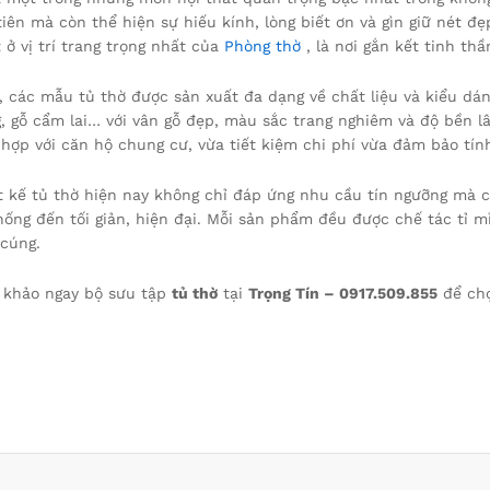
tiên mà còn thể hiện sự hiếu kính, lòng biết ơn và gìn giữ nét đẹ
 ở vị trí trang trọng nhất của
Phòng thờ
, là nơi gắn kết tinh thầ
, các mẫu tủ thờ được sản xuất đa dạng về chất liệu và kiểu dá
, gỗ cẩm lai… với vân gỗ đẹp, màu sắc trang nghiêm và độ bền lâ
 hợp với căn hộ chung cư, vừa tiết kiệm chi phí vừa đảm bảo tí
t kế tủ thờ hiện nay không chỉ đáp ứng nhu cầu tín ngưỡng mà cò
hống đến tối giản, hiện đại. Mỗi sản phẩm đều được chế tác tỉ m
 cúng.
 khảo ngay bộ sưu tập
tủ thờ
tại
Trọng Tín – 0917.509.855
để chọ
.