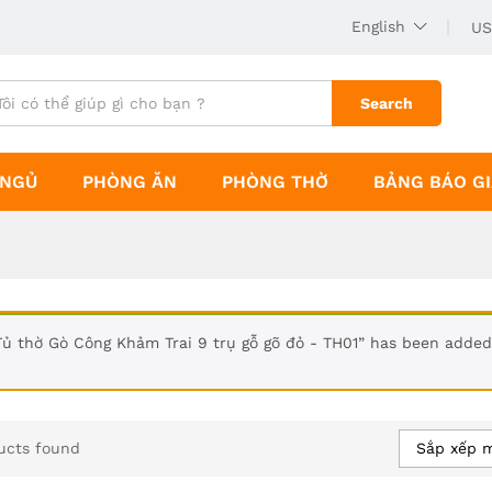
English
US
Search
 NGỦ
PHÒNG ĂN
PHÒNG THỜ
BẢNG BÁO G
Tủ thờ Gò Công Khảm Trai 9 trụ gỗ gõ đỏ - TH01” has been added
Sắp xếp 
ucts found