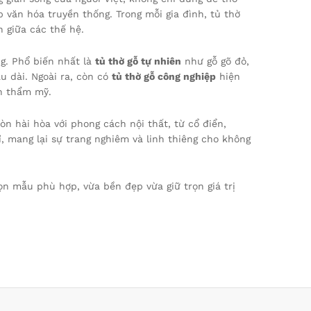
p văn hóa truyền thống. Trong mỗi gia đình, tủ thờ
n giữa các thế hệ.
ng. Phổ biến nhất là
tủ thờ gỗ tự nhiên
như gỗ gõ đỏ,
u dài. Ngoài ra, còn có
tủ thờ gỗ công nghiệp
hiện
nh thẩm mỹ.
n hài hòa với phong cách nội thất, từ cổ điển,
ỉ, mang lại sự trang nghiêm và linh thiêng cho không
n mẫu phù hợp, vừa bền đẹp vừa giữ trọn giá trị