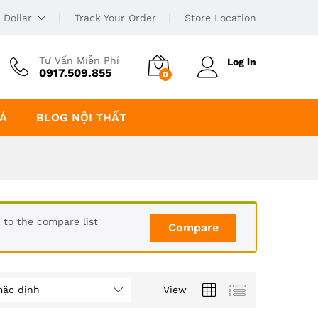
 Dollar
Track Your Order
Store Location
Tư Vấn Miễn Phí
Log in
0917.509.855
0
IÁ
BLOG NỘI THẤT
 to the compare list
Compare
mặc định
View