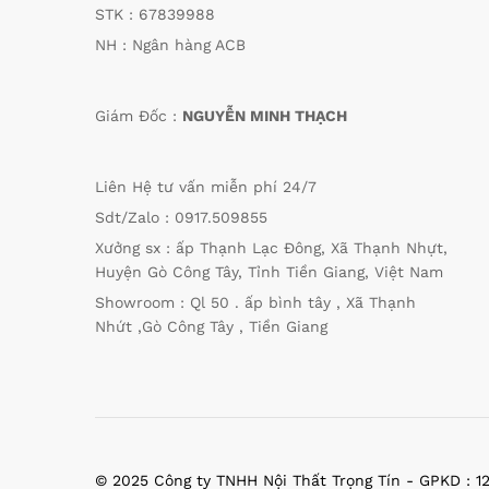
STK : 67839988
NH : Ngân hàng ACB
Giám Đốc :
NGUYỄN MINH THẠCH
Liên Hệ tư vấn miễn phí 24/7
Sdt/Zalo : 0917.509855
Xưởng sx : ấp Thạnh Lạc Đông, Xã Thạnh Nhựt,
Huyện Gò Công Tây, Tỉnh Tiền Giang, Việt Nam
Showroom : Ql 50 . ấp bình tây , Xã Thạnh
Nhứt ,Gò Công Tây , Tiền Giang
© 2025 Công ty TNHH Nội Thất Trọng Tín - GPKD : 1